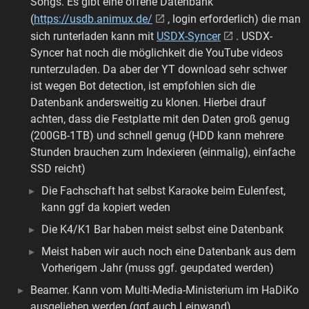
Songs. Es gibt eine offene Datenbank
(
https://usdb.animux.de/
, login erforderlich) die man
sich runterladen kann mit
USDX-Syncer
. USDX-
Syncer hat noch die möglichkeit die YouTube videos
runterzuladen. Da aber der YT download sehr schwer
ist wegen Bot detection, ist empfohlen sich die
Datenbank andersweitig zu klonen. Hierbei drauf
achten, dass die Festplatte mit den Daten groß genug
(200GB-1TB) und schnell genug (HDD kann mehrere
Stunden brauchen zum Indexieren (einmalig), einfache
SSD reicht)
Die Fachschaft hat selbst Karaoke beim Eulenfest,
kann ggf da kopiert weden
Die K4/K1 Bar haben meist selbst eine Datenbank
Meist haben wir auch noch eine Datenbank aus dem
Vorherigem Jahr (muss ggf. geupdated werden)
Beamer. Kann vom Multi-Media-Ministerium im HaDiKo
ausgeliehen werden (ggf auch Leinwand)