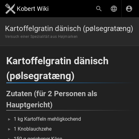
Kobert Wiki
Kartoffelgratin dänisch (pølsegratæng)
Versuch einer Spezialität aus Højmarken
Kartoffelgratin dänisch
(pølsegratæng)
Zutaten (für 2 Personen als
Hauptgericht)
1 kg Kartoffeln mehligkochend
1 Knoblauchzehe
150 g geriebener Käse